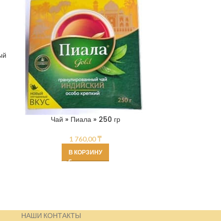
ый
Чай чёрный Ке
Чай » Пиала » 250 гр
1 760,00
₸
В КОРЗИНУ
НАШИ КОНТАКТЫ