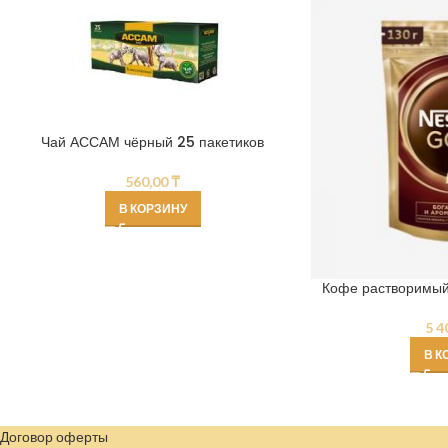
Чай АССАМ чёрный 25 пакетиков
560,00
₸
В КОРЗИНУ
Кофе растворимый
5 4
В К
Договор оферты