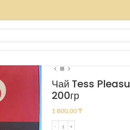
Чай Tess Pleasu
200гр
1 800,00
₸