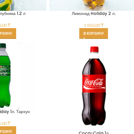
лубника 1.2 л
Лимонад Holiday 2 л.
0,00
₸
1 050,00
₸
ОРЗИНУ
В КОРЗИНУ
day 1л. Тархун
5,00
₸
ОРЗИНУ
Coca-Cola 1л