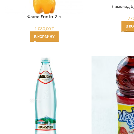
Лимонад Бу
Фанта Fanta 2 л.
77
В К
1 030,00
₸
В КОРЗИНУ