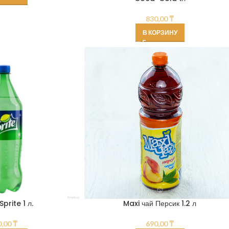
830,00
₸
В КОРЗИНУ
prite 1 л.
Maxi чай Персик 1.2 л
0,00
₸
690,00
₸