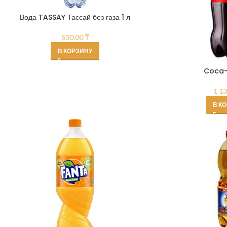
Вода TASSAY Тассай без газа 1 л
530,00
₸
В КОРЗИНУ
Coca-
1 1
В К