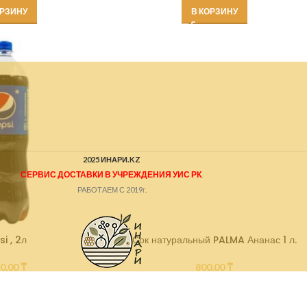
ОРЗИНУ
В КОРЗИНУ
2025 ИНАРИ.KZ
СЕРВИС ДОСТАВКИ В УЧРЕЖДЕНИЯ УИС РК
.
РАБОТАЕМ С 2019г.
i , 2л
Сок натуральный PALMA Ананас 1 л.
30,00
₸
800,00
₸
ОРЗИНУ
В КОРЗИНУ