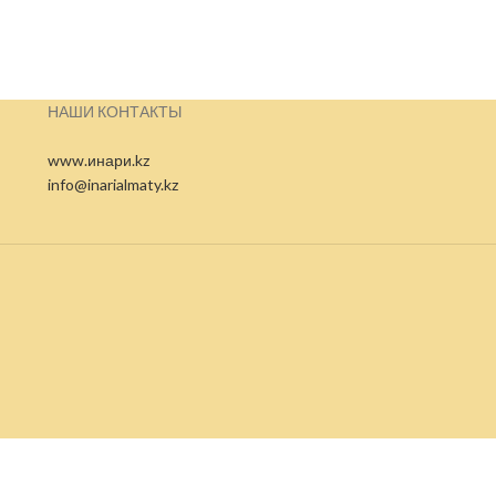
НАШИ КОНТАКТЫ
www.инари.kz
info@inarialmaty.kz