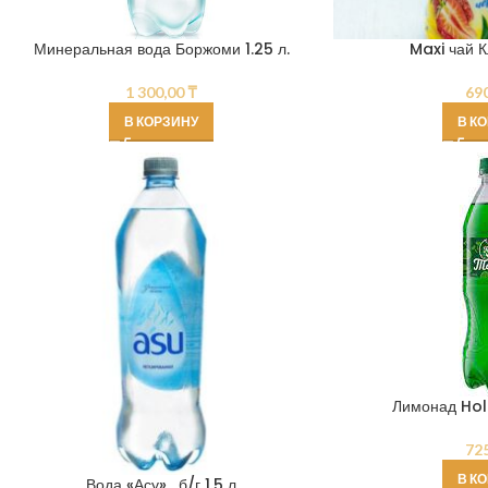
Минеральная вода Боржоми 1.25 л.
Maxi чай К
1 300,00
₸
69
В КОРЗИНУ
В К
Лимонад Holi
72
В К
Вода «Асу» , б/г 1.5 л