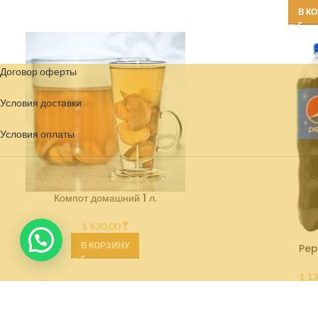
В К
Договор оферты
Условия доставки
Условия
оплаты
Компот домашний 1 л.
1 630,00
₸
В КОРЗИНУ
Peps
1 1
В К