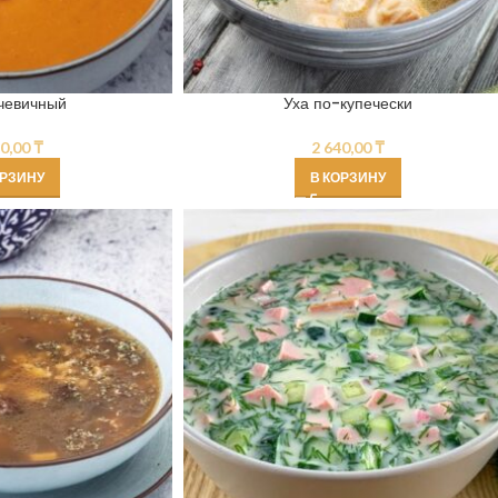
чевичный
Уха по-купечески
10,00
₸
2 640,00
₸
ОРЗИНУ
В КОРЗИНУ