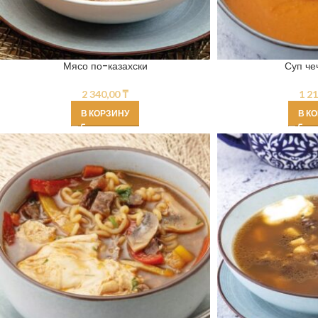
Мясо по-казахски
Суп че
2 340,00
₸
1 2
В КОРЗИНУ
В К