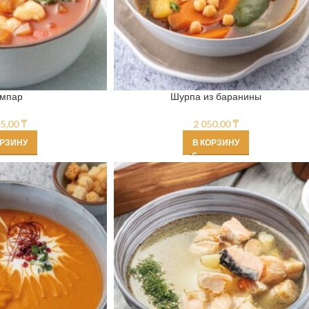
мпар
Шурпа из баранины
35,00
₸
2 050,00
₸
ОРЗИНУ
В КОРЗИНУ