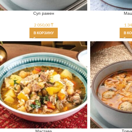
Суп рамен
Маш
2 050,00
₸
1 3
В КОРЗИНУ
В К
Мастава
Тову