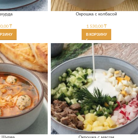
хурда
Окрошка с колбасой
40,00
₸
1 530,00
₸
ОРЗИНУ
В КОРЗИНУ
к Шурва
Окрошка с мясом