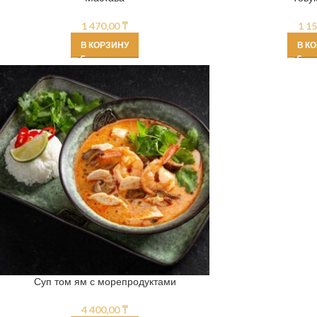
1 470,00
₸
1 1
В КОРЗИНУ
В К
Суп том ям с морепродуктами
4 400,00
₸