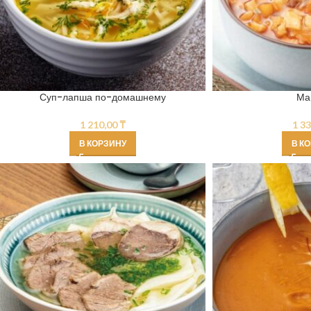
Суп-лапша по-домашнему
Ма
1 210,00
₸
1 3
В КОРЗИНУ
В К