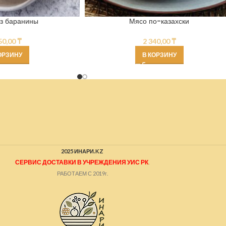
з баранины
Мясо по-казахски
50,00
₸
2 340,00
₸
ОРЗИНУ
В КОРЗИНУ
2025 ИНАРИ.KZ
СЕРВИС ДОСТАВКИ В УЧРЕЖДЕНИЯ УИС РК
.
РАБОТАЕМ С 2019г.