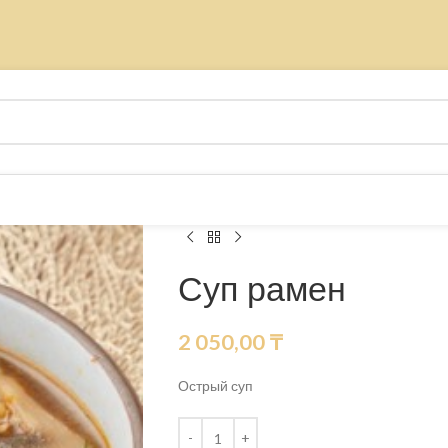
Суп рамен
2 050,00
₸
Острый суп