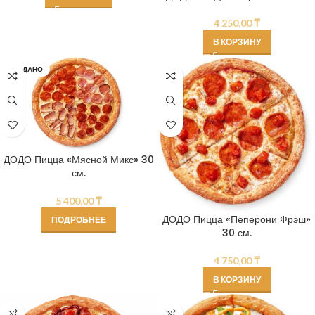
4 250,00
₸
В КОРЗИНУ
ПРОДАНО
ДОДО Пицца «Мясной Микс» 30
см.
5 400,00
₸
ДОДО Пицца «Пеперони Фрэш»
ПОДРОБНЕЕ
30 см.
4 750,00
₸
В КОРЗИНУ