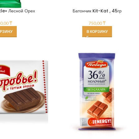
le» Лесной Орех
Батончик Kit-Kat , 45гр
80,00
₸
750,00
₸
ОРЗИНУ
В КОРЗИНУ