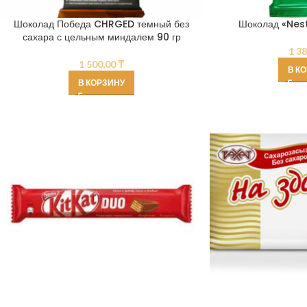
Шоколад Победа CHRGED темный без
Шоколад «Nest
сахара с цельным миндалем 90 гр
1 3
1 500,00
₸
В К
В КОРЗИНУ