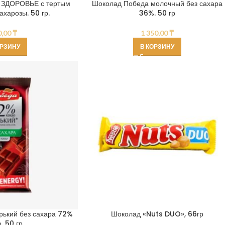
 ЗДОРОВЬЕ с тертым
Шоколад Победа молочный без сахара
ахарозы. 50 гр.
36%. 50 гр
0,00
₸
1 350,00
₸
ОРЗИНУ
В КОРЗИНУ
рький без сахара 72%
Шоколад «Nuts DUO», 66гр
. 50 гр