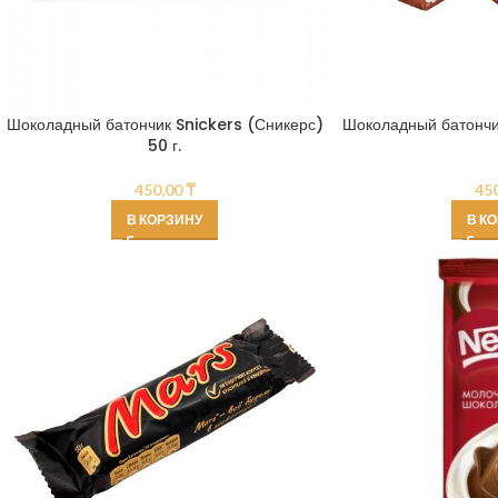
Шоколадный батончик Snickers (Сникерс)
Шоколадный батончи
50 г.
450,00
₸
45
В КОРЗИНУ
В К