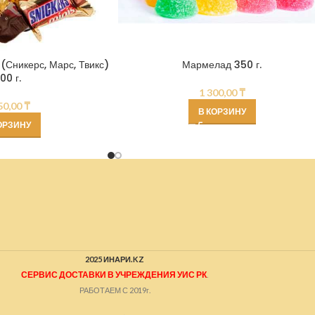
(Сникерс, Марс, Твикс)
Мармелад 350 г.
00 г.
1 300,00
₸
50,00
₸
В КОРЗИНУ
ОРЗИНУ
2025 ИНАРИ.KZ
СЕРВИС ДОСТАВКИ В УЧРЕЖДЕНИЯ УИС РК
.
РАБОТАЕМ С 2019г.