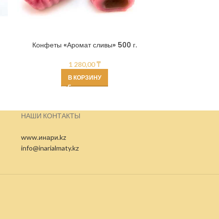
Конфеты «Аромат сливы» 500 г.
Карамель Roshen
1 280,00
₸
В КОРЗИНУ
НАШИ КОНТАКТЫ
www.инари.kz
info@inarialmaty.kz