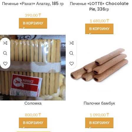
Печенье «Рахат» Алатау, 185 гр
Печенье «LOTTE» Chocolate
Pie, 336гр
390,00
₸
1 680,00
₸
В КОРЗИНУ
В КОРЗИНУ
Соломка
Палочки бамбук
800,00
₸
1 090,00
₸
В КОРЗИНУ
В КОРЗИНУ