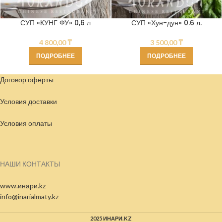
СУП «КУНГ ФУ» 0,6 л
СУП «Хун-дун» 0.6 л.
4 800,00
₸
3 500,00
₸
ПОДРОБНЕЕ
ПОДРОБНЕЕ
Договор оферты
Условия доставки
Условия
оплаты
НАШИ КОНТАКТЫ
www.инари.kz
info@inarialmaty.kz
2025 ИНАРИ.KZ