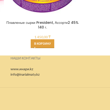
Плавленые сырки President, Ассорти2 45%
Плавленые сырк
140 г.
1 450,00
₸
В КОРЗИНУ
НАШИ КОНТАКТЫ
www.инари.kz
info@inarialmaty.kz