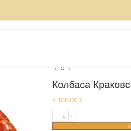
Колбаса Краковс
2 100,00
₸
В