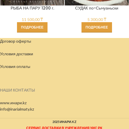
РЫБА НА ПАРУ 1200 г.
СУДАК по-Сычуаньски
11 500,00
₸
5 300,00
₸
ПОДРОБНЕЕ
ПОДРОБНЕЕ
Договор оферты
Условия доставки
Условия
оплаты
НАШИ КОНТАКТЫ
www.инари.kz
info@inarialmaty.kz
2025 ИНАРИ.KZ
СЕРВИС ДОСТАВКИ В УЧРЕЖДЕНИЯ УИС РК
.