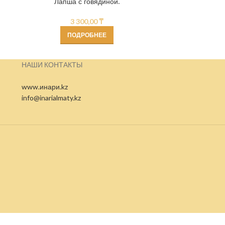
Лапша с говядиной.
Лапш
3 300,00
₸
ПОДРОБНЕЕ
НАШИ КОНТАКТЫ
www.инари.kz
info@inarialmaty.kz