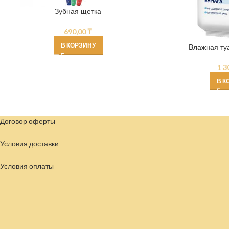
Зубная щетка
690,00
₸
В КОРЗИНУ
Влажная ту
1 3
В К
Договор оферты
Условия доставки
Условия
оплаты