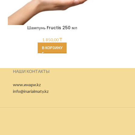
Шампунь Fructis 250 мл
Гигие
1 850,00
₸
В КОРЗИНУ
НАШИ КОНТАКТЫ
www.инари.kz
info@inarialmaty.kz