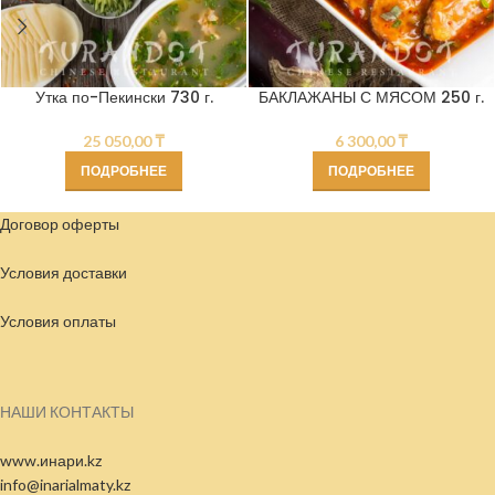
Утка по-Пекински 730 г.
БАКЛАЖАНЫ С МЯСОМ 250 г.
25 050,00
₸
6 300,00
₸
ПОДРОБНЕЕ
ПОДРОБНЕЕ
Договор оферты
Условия доставки
Условия
оплаты
НАШИ КОНТАКТЫ
www.инари.kz
info@inarialmaty.kz