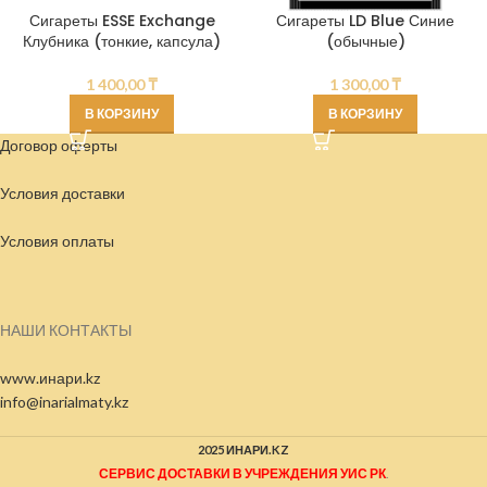
Сигареты ESSE Exchange
Сигареты LD Blue Синие
Клубника (тонкие, капсула)
(обычные)
1 400,00
₸
1 300,00
₸
В КОРЗИНУ
В КОРЗИНУ
Договор оферты
Условия доставки
Условия
оплаты
НАШИ КОНТАКТЫ
www.инари.kz
info@inarialmaty.kz
2025 ИНАРИ.KZ
СЕРВИС ДОСТАВКИ В УЧРЕЖДЕНИЯ УИС РК
.