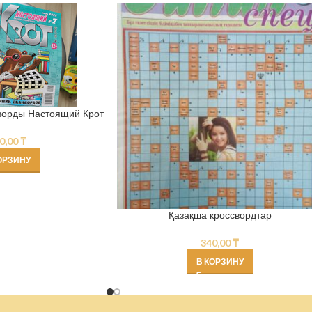
ворды Настоящий Крот
0,00
₸
ОРЗИНУ
Қазақша кроссвордтар
340,00
₸
В КОРЗИНУ