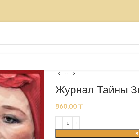
Журнал Тайны З
860,00
₸
В