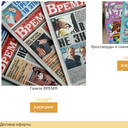
Кроссворды и скан
70
В К
Газета ВРЕМЯ
350,00
₸
В КОРЗИНУ
Договор оферты