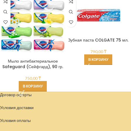
Зубная паста COLGATE 75 мл.
790,00
₸
В КОРЗИНУ
Мыло антибактериальное
Safeguard (Сейфгард), 90 гр.
750,00
₸
В КОРЗИНУ
Договор оферты
Условия доставки
Условия
оплаты