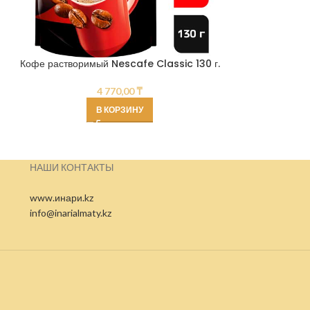
Кофе растворимый Nescafe Classic 130 г.
Чай Tess Styl
4 770,00
₸
В КОРЗИНУ
НАШИ КОНТАКТЫ
www.инари.kz
info@inarialmaty.kz