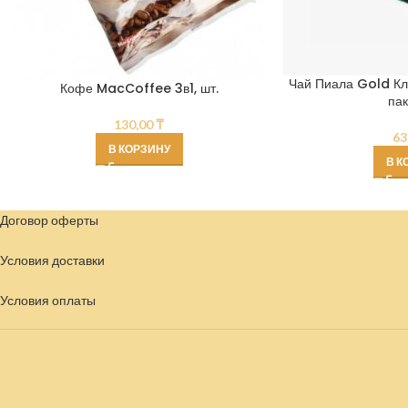
Чай Пиала Gold Кл
Кофе MacCoffee 3в1, шт.
пак
130,00
₸
63
В КОРЗИНУ
В К
Договор оферты
Условия доставки
Условия
оплаты