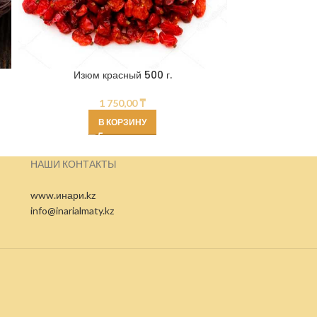
ИЗЮМ 
Изюм красный 500 г.
1 750,00
₸
В КОРЗИНУ
НАШИ КОНТАКТЫ
www.инари.kz
info@inarialmaty.kz