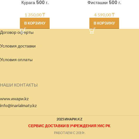
Курага 500 г.
Фисташки 500 г.
1 350,00
₸
4 590,00
₸
В КОРЗИНУ
В КОРЗИНУ
Договор оферты
Условия доставки
Условия
оплаты
НАШИ КОНТАКТЫ
www.инари.kz
info@inarialmaty.kz
2025 ИНАРИ.KZ
СЕРВИС ДОСТАВКИ В УЧРЕЖДЕНИЯ УИС РК
.
РАБОТАЕМ С 2019г.