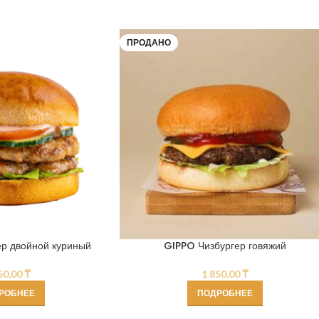
ПРОДАНО
р двойной куриный
GIPPO Чизбургер говяжий
50,00
₸
1 850,00
₸
РОБНЕЕ
ПОДРОБНЕЕ