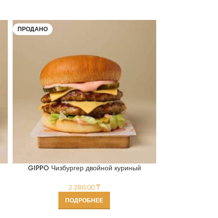
ПРОДАНО
ПРОДАНО
GIPPO Чизбургер двойной куриный
GIPPO 
2 280,00
₸
ПОДРОБНЕЕ