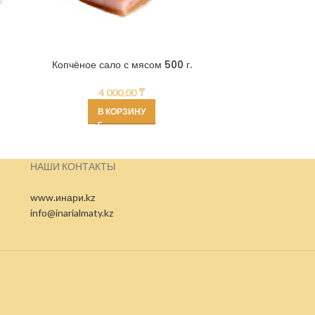
Плавленый с
Ма
Копчёное сало с мясом 500 г.
4 000,00
₸
В КОРЗИНУ
НАШИ КОНТАКТЫ
www.инари.kz
info@inarialmaty.kz