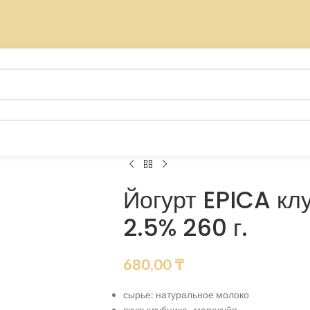
Йогурт EPICA кл
2.5% 260 г.
680,00
₸
сырье: натуральное молоко
вкус: клубника, ,маракуйя