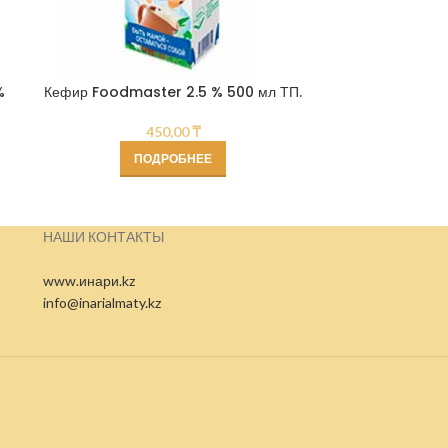
%
Кефир Foodmaster 2.5 % 500 мл ТП.
Молоко Шад
450,00
₸
ПОДРОБНЕЕ
НАШИ КОНТАКТЫ
www.инари.kz
info@inarialmaty.kz