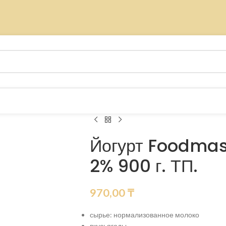
Йогурт Foodmas
2% 900 г. ТП.
970,00
₸
сырье: нормализованное молоко
вкус: ягоды