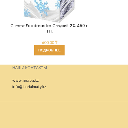
Снежок Foodmaster Сладкий 2% 450 г.
Кефир Adal мо
ТП.
600,00
₸
ПОДРОБНЕЕ
НАШИ КОНТАКТЫ
www.инари.kz
info@inarialmaty.kz