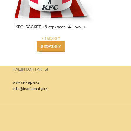
KFC. БАСКЕТ «8 стрипсов+4 ножки»
KFC. БАС
7 150,00
₸
В КОРЗИНУ
НАШИ КОНТАКТЫ
www.инари.kz
info@inarialmaty.kz