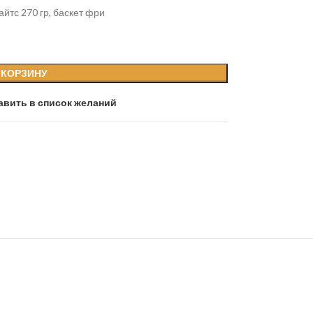
айтс 270 гр, баскет фри
 КОРЗИНУ
авить в список желаний