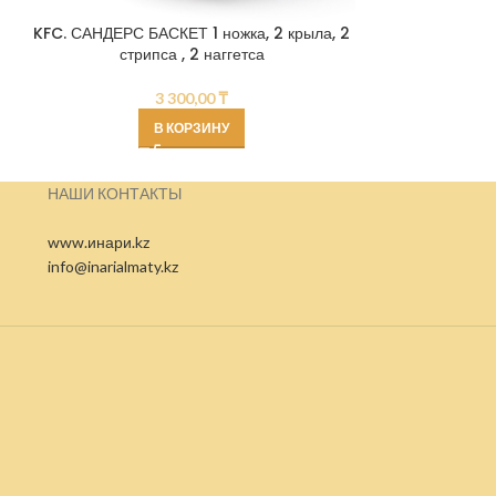
KFC. САНДЕРС БАСКЕТ 1 ножка, 2 крыла, 2
KFC. БАС
стрипса , 2 наггетса
3 300,00
₸
В КОРЗИНУ
НАШИ КОНТАКТЫ
www.инари.kz
info@inarialmaty.kz