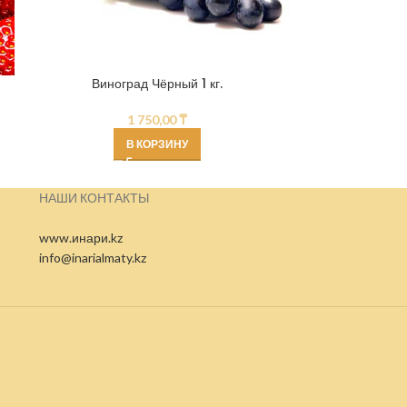
Виноград Чёрный 1 кг.
Персик
1 750,00
₸
В КОРЗИНУ
НАШИ КОНТАКТЫ
www.инари.kz
info@inarialmaty.kz