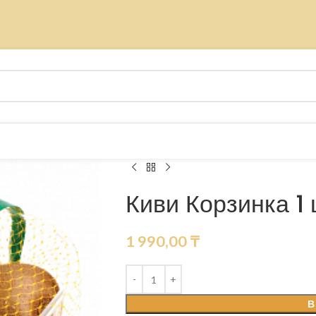
Киви Корзинка 1 
1 990,00
₸
В