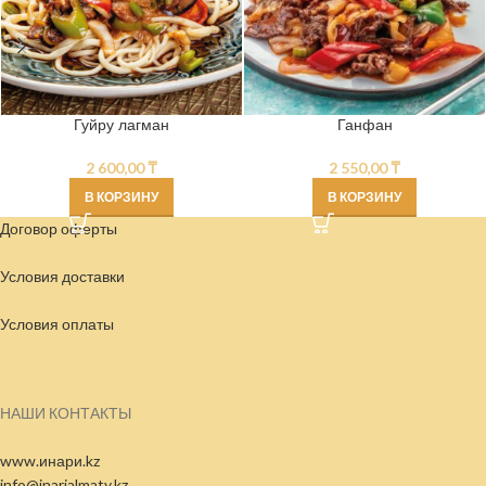
Гуйру лагман
Ганфан
2 600,00
₸
2 550,00
₸
В КОРЗИНУ
В КОРЗИНУ
Договор оферты
Условия доставки
Условия
оплаты
НАШИ КОНТАКТЫ
www.инари.kz
info@inarialmaty.kz