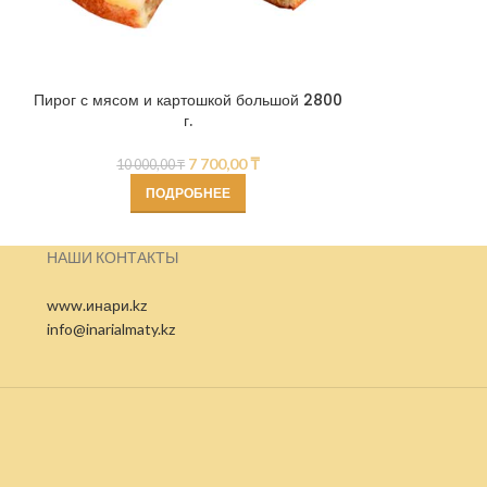
Заварные
Пирог с мясом и картошкой большой 2800
г.
7 700,00
₸
10 000,00
₸
ПОДРОБНЕЕ
НАШИ КОНТАКТЫ
www.инари.kz
info@inarialmaty.kz