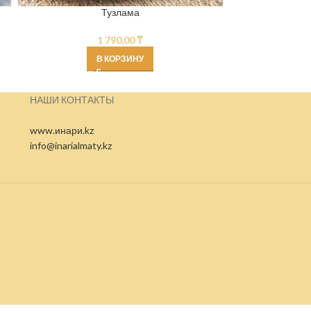
Тузлама
1 790,00
₸
В КОРЗИНУ
НАШИ КОНТАКТЫ
www.инари.kz
info@inarialmaty.kz