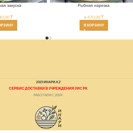
кая закуска
Рыбная нарезка
40,00
₸
6 470,00
₸
ОРЗИНУ
В КОРЗИНУ
2025 ИНАРИ.KZ
СЕРВИС ДОСТАВКИ В УЧРЕЖДЕНИЯ УИС РК
.
РАБОТАЕМ С 2019г.