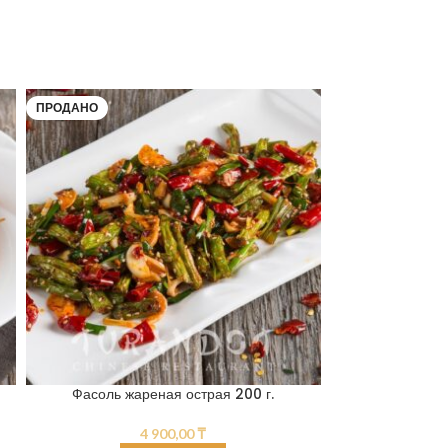
ПРОДАНО
ПРОДАНО
Фасоль жареная острая 200 г.
КАРТОФЕЛЬ «П
4 900,00
₸