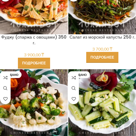
Фуджу (спаржа с овощами) 350
Салат из морской капусты 250 г.
г.
3 700,00
₸
3 900,00
₸
ПОДРОБНЕЕ
ПОДРОБНЕЕ
ПРОДАНО
ПРОДАНО