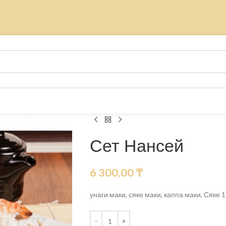
Сет Нансей
6 300,00
₸
унаги маки, сяке маки, каппа маки, Сяке 