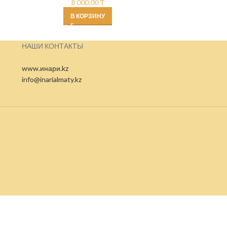
8 000,00
₸
В КОРЗИНУ
НАШИ КОНТАКТЫ
www.инари.kz
info@inarialmaty.kz