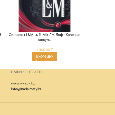
й
Сигареты L&M Loft Mix ЛМ Лофт Красные
Нагреваемые 
капсулы
1 300,00
₸
В КОРЗИНУ
НАШИ КОНТАКТЫ
www.инари.kz
info@inarialmaty.kz