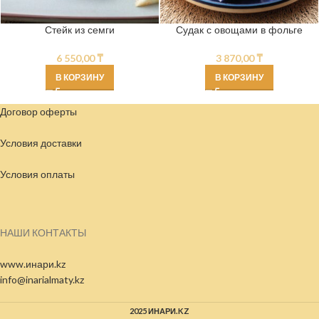
Стейк из семги
Судак с овощами в фольге
6 550,00
₸
3 870,00
₸
В КОРЗИНУ
В КОРЗИНУ
Договор оферты
Условия доставки
Условия
оплаты
НАШИ КОНТАКТЫ
www.инари.kz
info@inarialmaty.kz
2025 ИНАРИ.KZ