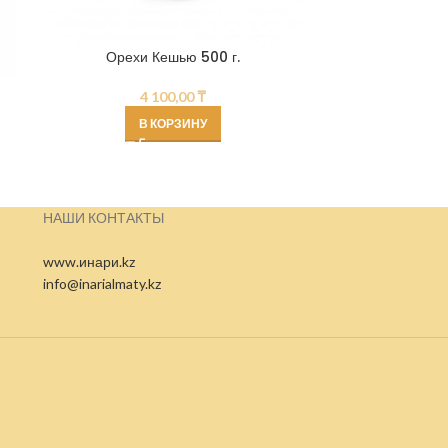
КУРАГА Ш
Орехи Кешью 500 г.
4 100,00
₸
В КОРЗИНУ
НАШИ КОНТАКТЫ
www.инари.kz
info@inarialmaty.kz