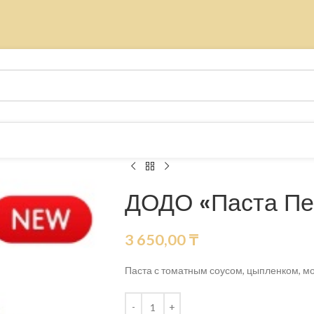
ДОДО «Паста Пес
3 650,00
₸
Паста с томатным соусом, цыпленком, мо