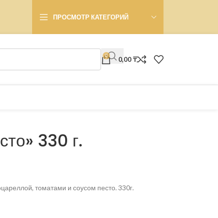
ПРОСМОТР КАТЕГОРИЙ
0
0,00
₸
то» 330 г.
цареллой, томатами и соусом песто. 330г.