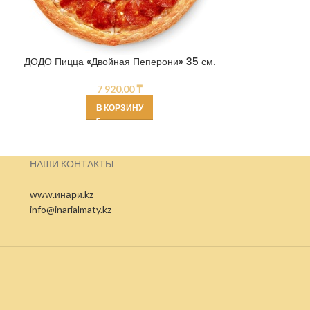
ДОДО Пицца «Двойная Пеперони» 35 см.
ДОДО Пицца «
7 920,00
₸
В КОРЗИНУ
НАШИ КОНТАКТЫ
www.инари.kz
info@inarialmaty.kz