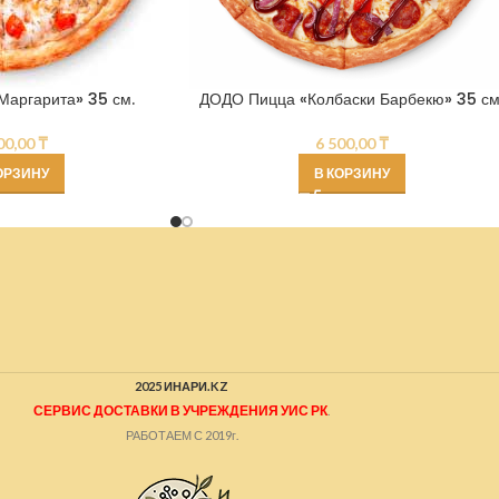
аргарита» 35 см.
ДОДО Пицца «Колбаски Барбекю» 35 см
00,00
₸
6 500,00
₸
ОРЗИНУ
В КОРЗИНУ
2025 ИНАРИ.KZ
СЕРВИС ДОСТАВКИ В УЧРЕЖДЕНИЯ УИС РК
.
РАБОТАЕМ С 2019г.