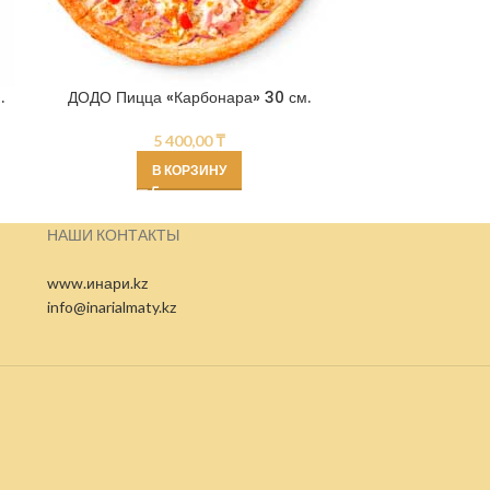
.
ДОДО Пицца «Карбонара» 30 см.
ДОДО Пицца «
5 400,00
₸
В КОРЗИНУ
НАШИ КОНТАКТЫ
www.инари.kz
info@inarialmaty.kz