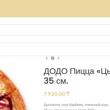
ДОДО Пицца «Цы
35 см.
7 920,00
₸
Цыплёнок, соус барбекю, томатный соус, 
35 см, традиционное тесто, 860 г