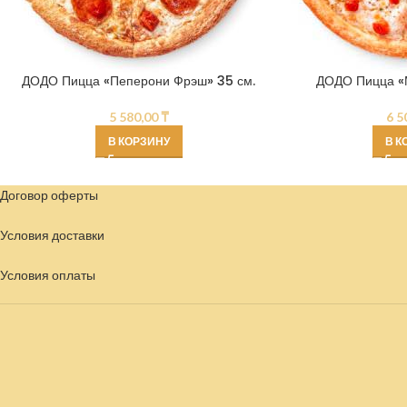
ДОДО Пицца «Пеперони Фрэш» 35 см.
ДОДО Пицца «М
5 580,00
₸
6 5
В КОРЗИНУ
В К
Договор оферты
Условия доставки
Условия
оплаты