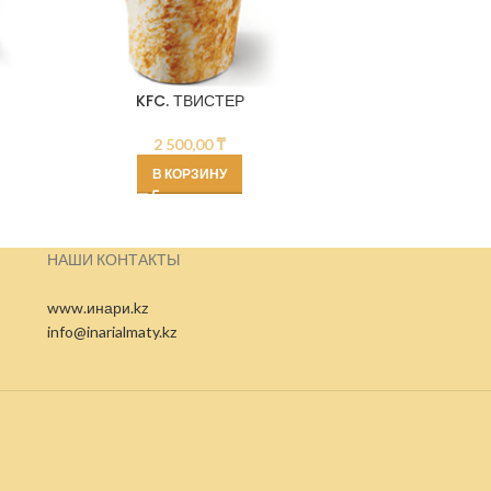
KFC. ТВИСТЕР
KFC
2 500,00
₸
В КОРЗИНУ
НАШИ КОНТАКТЫ
www.инари.kz
info@inarialmaty.kz