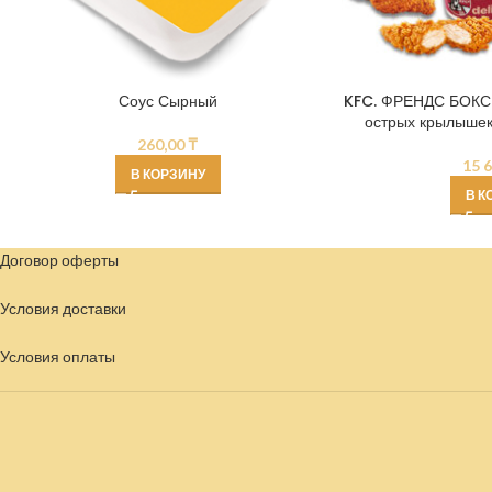
Соус Сырный
KFC. ФРЕНДС БОКС 5
острых крылышек,
260,00
₸
15 
В КОРЗИНУ
В К
Договор оферты
Условия доставки
Условия
оплаты