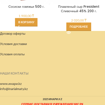
Сосиски говяжьи 500 г.
Плавленый сыр President
Сливочный 45% 200 г.
1 900,00
₸
2 020,00
₸
В КОРЗИНУ
ПОДРОБНЕЕ
Договор оферты
Условия доставки
Условия
оплаты
НАШИ КОНТАКТЫ
www.инари.kz
info@inarialmaty.kz
2025 ИНАРИ.KZ
СЕРВИС ДОСТАВКИ В УЧРЕЖДЕНИЯ УИС РК
.